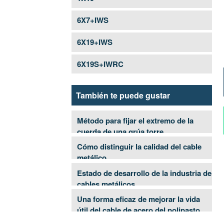
HILO DE ACERO GALVANIZADO (HILO TENSOR)
6X7+IWS
CUERDA DE ALAMBRE DE ACERO INOXIDABLE P
6X19+IWS
PESCA
6X19S+IWRC
También te puede gustar
Método para fijar el extremo de la
cuerda de una grúa torre
Cómo distinguir la calidad del cable
metálico
Estado de desarrollo de la industria de
cables metálicos
Una forma eficaz de mejorar la vida
útil del cable de acero del polipasto
para automóviles de cuatro