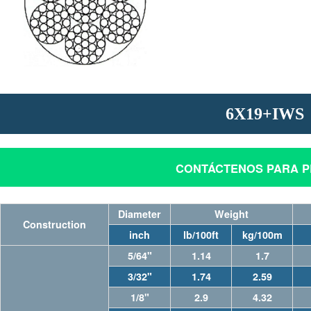
CABLE DE ACERO PARA CA
ARA EQUIPOS DE
CORDÓN DE BARRERA VIAL
ORDENADOR PERSONAL. H
6X19+IWS
CONTÁCTENOS PARA P
Diameter
Weight
Construction
inch
lb/100ft
kg/100m
5/64"
1.14
1.7
3/32"
1.74
2.59
1/8"
2.9
4.32